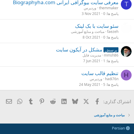
معرفی سایت بیوگرافی ایرانی Biographyha.com
T
themmaker
وردپرس
پاسخ ها
0
3 Nov 2021
سئو سایت با بک لینک
faezeh
مباحث و منابع آموزشی
پاسخ ها
0
8 Oct 2021
مشکل در آیکون سایت
پرسش
mmsh86
مدیریت فایل
پاسخ ها
1
7 Jun 2021
تنظیم قالب سایت
H
hadi76n
وردپرس
پاسخ ها
5
24 May 2021
X
فیسبوک
Bluesky
LinkedIn
Reddit
Pinterest
Tumblr
ایمی
hatsApp
اشتراک گذاری:
مباحث و منابع آموزشی
Persian