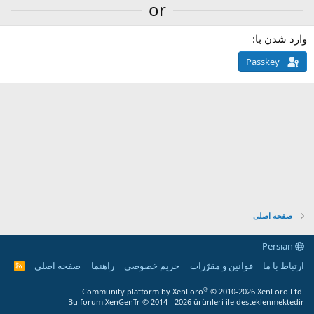
or
وارد شدن با
Passkey
صفحه اصلی
Persian
ارتباط با ما
قوانین و مقرّرات
حریم خصوصی
راهنما
صفحه اصلی
R
S
S
®
Community platform by XenForo
© 2010-2026 XenForo Ltd.
Bu forum XenGenTr © 2014 - 2026 ürünleri ile desteklenmektedir