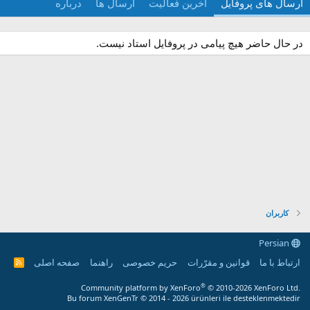
ارسال های پروفایل
آخرین فعالیت
ارسال ها
درباره
در حال حاضر هیچ پیامی در پروفایل استاد نیست.
کاربران
Persian
ارتباط با ما
قوانین و مقرّرات
حریم خصوصی
راهنما
صفحه اصلی
R
S
S
®
Community platform by XenForo
© 2010-2026 XenForo Ltd.
Bu forum XenGenTr © 2014 - 2026 ürünleri ile desteklenmektedir