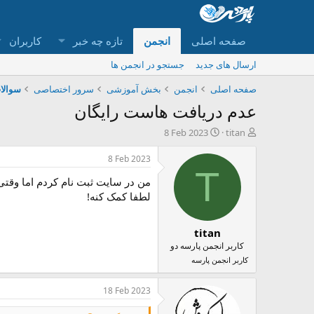
صفحه اصلی
انجمن
تازه چه خبر
کاربران
ارسال های جدید
جستجو در انجمن ها
صفحه اصلی
انجمن
بخش آموزشی
سرور اختصاصی
سوالا
عدم دریافت هاست رایگان
ش
ت
8 Feb 2023
titan
ر
ا
و
ر
8 Feb 2023
ع
ی
T
من در سایت ثبت نام کردم اما وقت
ک
خ
ن
ش
لطفا کمک کنه!
ن
ر
د
و
titan
ه
ع
م
کاربر انجمن پارسه دو
و
کاربر انجمن پارسه
ض
و
18 Feb 2023
ع