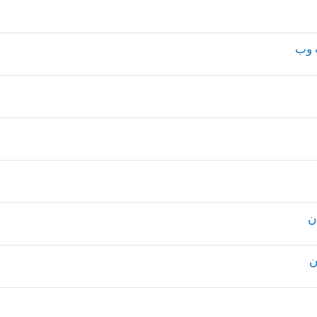
 وب
ن
ن