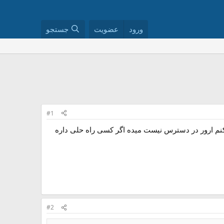
ورود
عضویت
جستجو
#1
نم ارور در دسترس نیست میده اگر کسی راه حلی داره
#2