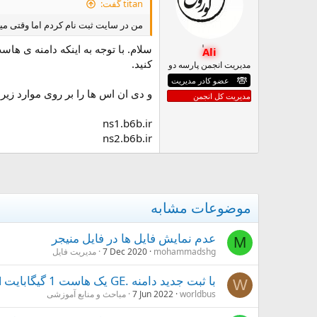
titan گفت:
من در سایت ثبت نام کردم اما وقتی م
سلام. با توجه به اینکه دامنه ی ها
Ali
کنید.
مدیریت انجمن پارسه دو
عضو کادر مدیریت
و دی ان اس ها را بر روی موارد زیر 
مدیریت کل انجمن
ns1.b6b.ir
ns2.b6b.ir
موضوعات مشابه
عدم نمایش فایل ها در فایل منیجر
M
mohammadshg
7 Dec 2020
مدیریت فایل
با ثبت جدید دامنه .GE یک هاست 1 گیگابایت cPanel رایگان هدیه بگیرید.
W
worldbus
7 Jun 2022
مباحث و منابع آموزشی