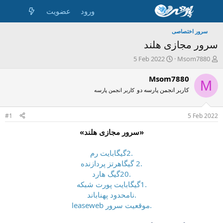
ورود
عضویت
سرور اختصاصی
سرور مجازی هلند
ش
ت
5 Feb 2022
Msom7880
ر
ا
و
ر
Msom7880
M
ع
ی
کاربر انجمن پارسه دو
کاربر انجمن پارسه
ک
خ
ن
ش
ن
ر
#1
5 Feb 2022
د
و
ه
ع
«سرور مجازی هلند»
م
و
.2گیگابایت رم
ض
.2 گیگاهرتز پردازنده
و
.20گیگ هارد
ع
.1گیگابایت پورت شبکه
.نامحدود پهناباند
.موقعیت سرور leaseweb