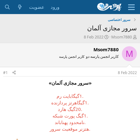
ورود
عضویت
سرور اختصاصی
سرور مجازی آلمان
ش
ت
8 Feb 2022
Msom7880
ر
ا
و
ر
Msom7880
M
ع
ی
کاربر انجمن پارسه دو
کاربر انجمن پارسه
ک
خ
ن
ش
ن
ر
#1
8 Feb 2022
د
و
ه
ع
«سرور مجازی آلمان»
م
و
.1گیگابایت رم
ض
.1گیگاهرتز پردازنده
و
.20گیگ هارد
ع
.1گیگ پورت شبکه
.نامحدود پهناباند
.هتزنر موقعیت سرور