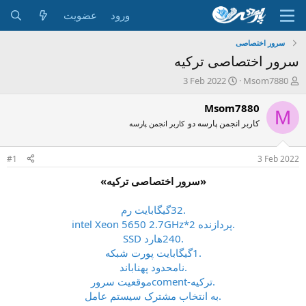
ورود
عضویت
سرور اختصاصی
سرور اختصاصی ترکیه
ش
ت
3 Feb 2022
Msom7880
ر
ا
و
ر
Msom7880
M
ع
ی
کاربر انجمن پارسه دو
کاربر انجمن پارسه
ک
خ
ن
ش
ن
ر
#1
3 Feb 2022
د
و
ه
ع
«سرور اختصاصی ترکیه»
م
و
.32گیگابایت رم
ض
.پردازنده intel Xeon 5650 2.7GHz*2
و
.240هارد SSD
ع
.1گیگابایت پورت شبکه
.نامحدود پهناباند
.ترکیه-comentموقعیت سرور
.به انتخاب مشترک سیستم عامل