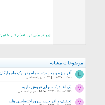
((زودتر برای خرید اقدام کنین با این 
موضوعات مشابه
آفر ویژه و محدود:سه ماه بخر+یک ماه رایگان 
L
Li0on
26 Jun 2022
سرور اختصاصی
یک آفر ترکیه برای فروش داریم
M
Msom7880
14 Feb 2022
سرور اختصاصی
تخفیف و آفر جدید سروراختصاصی هلند
M