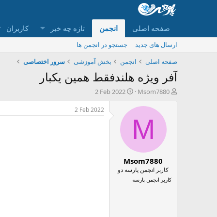
صفحه اصلی
انجمن
تازه چه خبر
کاربران
ارسال های جدید
جستجو در انجمن ها
صفحه اصلی
انجمن
بخش آموزشی
سرور اختصاصی
آفر ویژه هلندفقط همین یکبار
ش
ت
2 Feb 2022
Msom7880
ر
ا
و
ر
2 Feb 2022
ع
ی
M
ک
خ
ن
ش
ن
ر
د
و
Msom7880
ه
ع
م
کاربر انجمن پارسه دو
و
کاربر انجمن پارسه
ض
و
ع