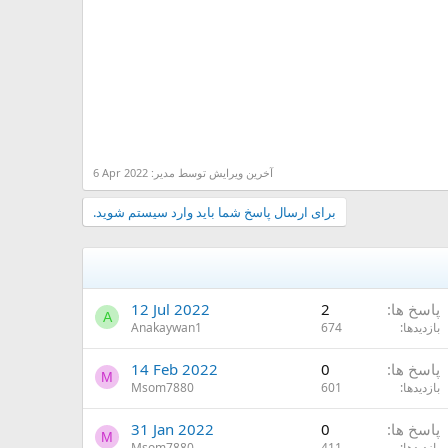
آخرین ویرایش توسط مدیر:
6 Apr 2022
برای ارسال پاسخ شما باید وارد سیستم شوید.
پاسخ ها
2
12 Jul 2022
A
بازدیدها
674
Anakaywan1
پاسخ ها
0
14 Feb 2022
M
بازدیدها
601
Msom7880
پاسخ ها
0
31 Jan 2022
M
بازدیدها
411
Msom7880