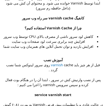
ابتدا توسط Varnish خوانده می شود. و محتوای آن کش می شود
(داخل حافظه رم سرور)
کانفیگ varnish cache سر راه وب سرور
چرا از Varnish Cache استفاده کنیم؟
کاهش لود سرور ناشی از مصرف بالای CPU توسط وب سرور​
افزایش چند برابری سرعت لود صفحات وب سایت​
افزایش بازدید و توان تحمل آنلاین های همزمان وب سایت شما​
آموزش نصب
قبل از هر چیز باید
varnish
cache روی سرور لینوکس شما نصب
گردد .
پس از نصب وارنیش کش در سرور ، ابتدا آن را در هنگام بوت فعال
کرده و سپس سرویس varnish را اجرا می کنیم :
service varnish start
در حالت عادی و با تنظیمات پیش فرض Varnish به پورت ۶۰۸۱ گوش