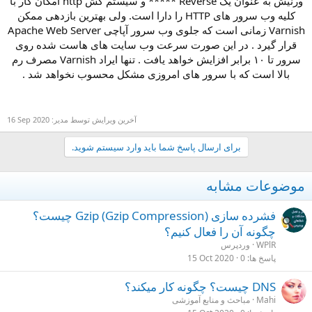
ورنیش به عنوان یک Reverse ***** و سیستم کش http امکان کار با
کلیه وب سرور های HTTP را دارا است. ولی بهترین بازدهی ممکن
Varnish زمانی است که جلوی وب سرور آپاچی Apache Web Server
قرار گیرد . در این صورت سرعت وب سایت های هاست شده روی
سرور تا ۱۰ برابر افزایش خواهد یافت . تنها ایراد Varnish مصرف رم
بالا است که با سرور های امروزی مشکل محسوب نخواهد شد .
آخرین ویرایش توسط مدیر:
16 Sep 2020
برای ارسال پاسخ شما باید وارد سیستم شوید.
موضوعات مشابه
فشرده سازی Gzip (Gzip Compression) چیست؟
چگونه آن را فعال کنیم؟
WPlR
وردپرس
پاسخ ها
0
15 Oct 2020
DNS چیست؟ چگونه کار میکند؟
Mahi
مباحث و منابع آموزشی