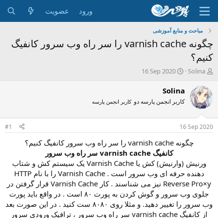
ورود
عضویت
مباحث و منابع آموزشی
چگونه varnish cache را سر راه وب سرور کانفیگ
کنیم؟
ش
ت
16 Sep 2020
Solina
ر
ا
و
ر
Solina
ع
ی
کاربر انجمن پارسه دو
کاربر انجمن پارسه
ک
خ
ن
ش
ن
ر
#1
16 Sep 2020
د
و
ه
ع
چگونه varnish cache را سر راه وب سرور کانفیگ کنیم؟
م
کانفیگ varnish cache سر راه وب سرور
و
ورنیش (وارنیش) کش یا Varnish Cache یک سیستم کش و شتاب
ض
دهنده حرفه ای وب سرور است . Varnish Cache را با نام HTTP
و
Reverse Pro×y نیز می شناسند . کار Varnish Cache قرار گرفتن در
ع
جلوی وب سرور و گوش کردن به پورت ۸۰ است . در واقع باید پورت
وب سرور را تغییر دهید. و مثلا روی ۸۰۸۰ ست کنید . در این صورت بعد
از کانفیگ varnish cache سر راه وب سرور ، ترافیک ورودی سرور