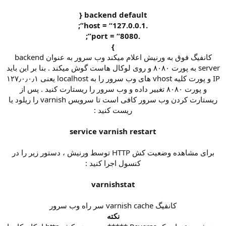
backend default {
.host = “127.0.0.1”;
.port = “8080”;
}
کانفیگ فوق به ورنیش اعلام میکند وب سرور به عنوان backend
server به پورت ۸۰۸۰ و روی لوکال هاست گوش میکند . بنا بر این باید
IP و پورت کلیه vhost های وب سرور را به localhost یعنی ۱۲۷٫۰٫۰٫۱
و پورت ۸۰۸۰ تغییر داده و وب سرور را ریستارت کنید . پس از
ریستارت کردن وب سرور کافی است تا سرویس varnish را ریلود یا
ریست کنید :
service varnish restart
برای مشاهده وضعیت کش HTTP توسط ورنیش ، دستور زیر را در
کنسول اجرا کنید :
varnishstat
کانفیگ varnish cache سر راه وب سرور
نکته