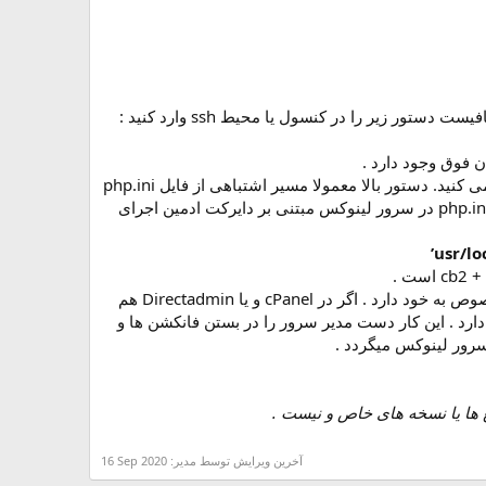
اگر از دایرکت ادمین + custombuild 2.0 استفاده می کنید. و از هندلر php به جز dso و (یا) ruid2 استفاده می کنید. دستور بالا معمولا مسیر اشتباهی از فایل php.ini
به شما نشان میدهد . در مواردی که از custombuild 2.0 استفاده میکنید. بهترین راه برای پیدا کردن فایل php.ini‌ در سرور لینوکس مبتنی بر دایرکت ادمین اجرای
اگر از پنل هاستینگ Virtualmin استفاده میکنید باید آگاه باشید که هر یوزر در ویرتوال مین یک php.ini مخصوص به خود دارد . اگر در cPanel و یا Directadmin هم
 داشتن php.ini‌ اختصاصی برای هر سایت وجود دارد . این کار دست مدیر سرور را در بستن فانکشن ها و
آخرین ویرایش توسط مدیر:
16 Sep 2020