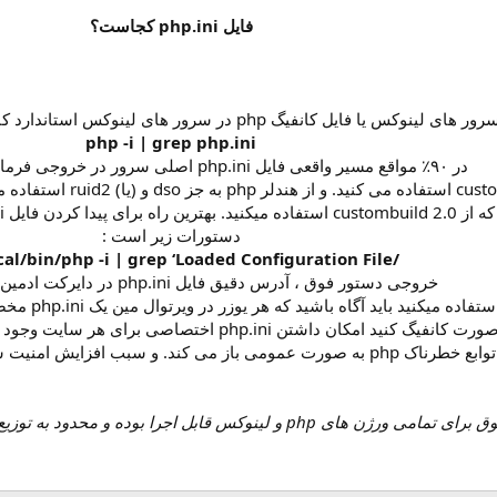
فایل php.ini کجاست؟
php -i | grep php.ini
در ۹۰٪ مواقع مسیر واقعی فایل php.ini اصلی سرور در خروجی فرمان فوق وجود دارد .
دستورات زیر است :
/usr/local/bin/php -i | grep ‘Loaded Configuration File’
خروجی دستور فوق ، آدرس دقیق فایل php.ini در دایرکت ادمین + cb2 است .
هندل و اجرا کننده php را به این صورت کانفیگ کنید امکان
توابع خطرناک php به صورت عمومی باز می کند. و سبب افزایش امنیت سرور لینوکس میگردد .
ای php و لینوکس قابل اجرا بوده و محدود به توزیع ها یا نسخه های خاص و نیست .