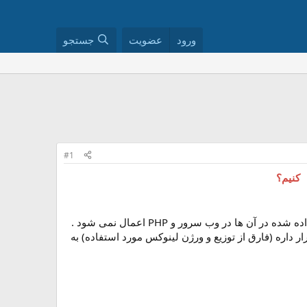
ورود
عضویت
جستجو
#1
شاید با مشکل پیدا نکردن فایل اصلی php.ini مواجه شده باشید. یا فایل هایی رو پیدا می کنید. که تغییرات داده شده در آن ها در وب سرور و PHP اعمال نمی شود .
ور مبتنی بر لینوکس شما قرار داره (فارق از توزیع و ورژن لینوکس مورد استفاده) به