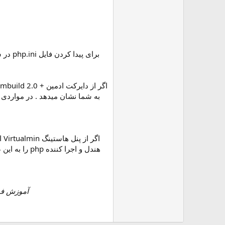
برای پیدا کردن فایل php.ini در سرور های لینوکس یا فایل کانفیگ php در سرور های لینوکس استاندارد کافیست دستور زیر را در کنسول یا محیط ssh وارد کنید :
آموزش فوق برای تمامی ورژن ه