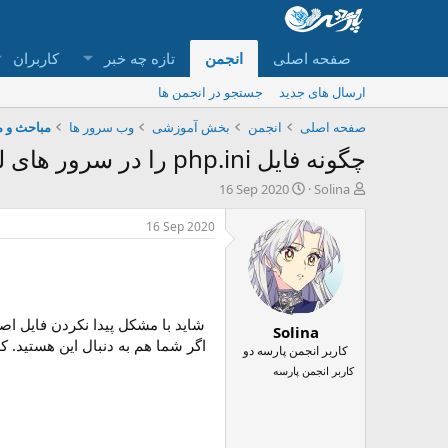
صفحه اصلی
انجمن
تازه چه خبر
کاربران
ارسال های جدید
جستجو در انجمن ها
صفحه اصلی
انجمن
بخش آموزشی
وب سرور ها
مباحث و م
چگونه فایل php.ini را در سرور های لینوکس پیدا کنیم؟
ش
ت
16 Sep 2020
Solina
ر
ا
و
ر
16 Sep 2020
ع
ی
ک
خ
ن
ش
ن
ر
د
و
Solina
ه
ع
م
کاربر انجمن پارسه دو
و
کاربر انجمن پارسه
ض
و
ع