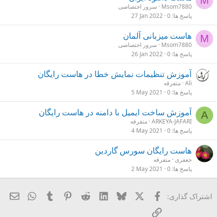
M
Msom7880
سرور اختصاصی
پاسخ ها
0
27 Jan 2022
هاست میزبانی آلمان
M
Msom7880
سرور اختصاصی
پاسخ ها
0
26 Jan 2022
آموزش تنظیمات نمایش خطا در هاست رایگان
Ali
متفرقه
پاسخ ها
0
5 May 2021
آموزش ساخت ایمیل با دامنه در هاست رایگان
A
ARKEYA-JAFARI
متفرقه
پاسخ ها
0
4 May 2021
هاست رایگان سورس گاردین
جعفری
متفرقه
پاسخ ها
0
2 May 2021
X
فیسبوک
Bluesky
LinkedIn
Reddit
Pinterest
Tumblr
ایمی
hatsApp
اشتراک گذاری:
لینک