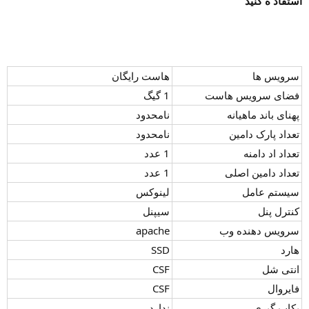
استفاد ه کنید
سرویس ها
هاست رایگان
فضای سرویس هاست
1 گیگ
پهنای باند ماهیانه
نامحدود
تعداد پارک دامین
نامحدود
تعداد اد دامنه
1 عدد
تعداد دامین اصلی
1 عدد
سیستم عامل
لینوکس
کنترل پنل
سیپنل
سرویس دهنده وب
apache
هارد
SSD
انتی شل
CSF
فایروال
CSF
بکاپ گیری
ندارد