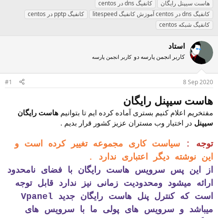
هاست سیپنل رایگان
کانفیگ dns در centos
کانفیگ dns در centos آموزش کانفیگ litespeed
کانفیگ pptp در centos
کانفیگ شبکه centos
استاد
کاربر انجمن پارسه دو
کاربر انجمن پارسه
#1
8 Sep 2020
هاست سیپنل رایگان
مفتخریم اعلام کنیم بستری آماده کرده ایم تا بتوانیم
هاست رایگان
سیپنل
در اختیار وب مستران عزیز کشور قرار بدیم .
توجه :
سیاست کاری مجموعه تغییر کرده است و
این نوشته دیگر اعتباری ندارد .
از این پس سرویس هاست رایگان با فضای نامحدود
ارائه میشود ومحدودیت زمانی نیز ندارد قابل توجه
است که کنترل پنل هاست رایگان جدید Vpanel
میباشد و سرویس های پولی ما با سرویس های