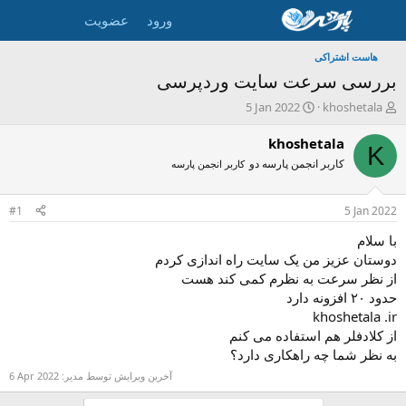
ورود
عضویت
هاست اشتراکی
بررسی سرعت سایت وردپرسی
ش
ت
5 Jan 2022
khoshetala
ر
ا
و
ر
khoshetala
K
ع
ی
کاربر انجمن پارسه دو
کاربر انجمن پارسه
ک
خ
ن
ش
ن
ر
#1
5 Jan 2022
د
و
ه
ع
با سلام
م
دوستان عزیز من یک سایت راه اندازی کردم
و
از نظر سرعت به نظرم کمی کند هست
ض
حدود ۲۰ افزونه دارد
و
khoshetala .ir
ع
از کلادفلر هم استفاده می کنم
به نظر شما چه راهکاری دارد؟
آخرین ویرایش توسط مدیر:
6 Apr 2022