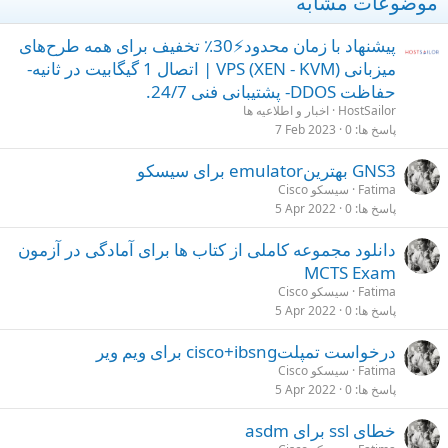
موضوعات مشابه
پیشنهاد با زمان محدود⚡30٪ تخفیف برای همه طرح‌های
میزبانی VPS (XEN - KVM) | اتصال 1 گیگابیت در ثانیه-
حفاظت DDOS- پشتیبانی فنی 24/7.
HostSailor
اخبار و اطلاعیه ها
پاسخ ها
0
7 Feb 2023
GNS3 بهترینemulator برای سیسکو
Fatima
سیسکو Cisco
پاسخ ها
0
5 Apr 2022
دانلود مجموعه کاملی از کتاب ها برای آمادگی در آزمون
MCTS Exam
Fatima
سیسکو Cisco
پاسخ ها
0
5 Apr 2022
درخواست تمپلتcisco+ibsng برای ویم ویر
Fatima
سیسکو Cisco
پاسخ ها
0
5 Apr 2022
خطای ssl برای asdm