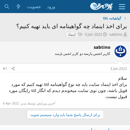
ورود
عضویت
گواهینامه SSL
برای اخذ اینماد چه گواهینامه ای باید تهیه کنیم؟
ش
ت
ب
3 Jan 2022
sabtino
اینماد
ر
ا
ر
و
ر
چ
sabtino
ع
ی
س
کاربر انجمن پارسه دو
کاربر انجمن پارسه
ک
خ
پ
ن
ش
ه
ن
ر
ا
#1
3 Jan 2022
د
و
ه
ع
سلام
م
برای اخذ اینماد سایت باید چه نوع گواهینامه ssl تهیه کنیم که مورد
و
قوبل باشه، چون توی سایت میخوندم دیدم که انگار ssl رایگان مورد
ض
قبول نیست.
و
ع
آخرین ویرایش توسط مدیر:
6 Apr 2022
برای ارسال پاسخ شما باید وارد سیستم شوید.