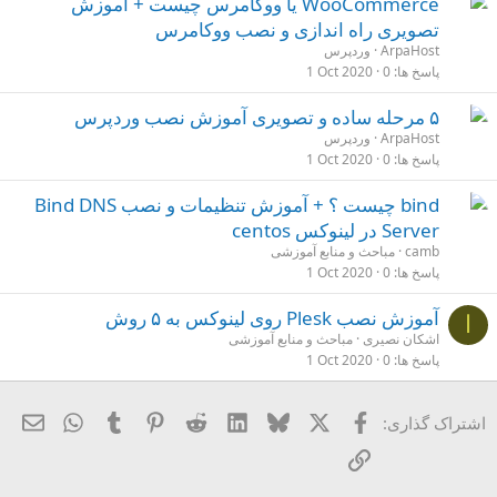
WooCommerce یا ووکامرس چیست + آموزش
تصویری راه اندازی و نصب ووکامرس
ArpaHost
وردپرس
پاسخ ها
0
1 Oct 2020
۵ مرحله ساده و تصویری آموزش نصب وردپرس
ArpaHost
وردپرس
پاسخ ها
0
1 Oct 2020
bind چیست ؟ + آموزش تنظیمات و نصب Bind DNS
Server در لینوکس centos
camb
مباحث و منابع آموزشی
پاسخ ها
0
1 Oct 2020
آموزش نصب Plesk روی لینوکس به ۵ روش
ا
اشکان نصیری
مباحث و منابع آموزشی
پاسخ ها
0
1 Oct 2020
X
فیسبوک
Bluesky
LinkedIn
Reddit
Pinterest
Tumblr
ایمی
hatsApp
اشتراک گذاری:
لینک