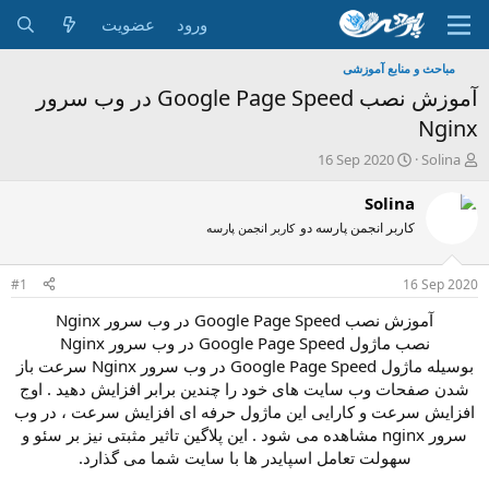
ورود
عضویت
مباحث و منابع آموزشی
آموزش نصب Google Page Speed در وب سرور
Nginx
ش
ت
16 Sep 2020
Solina
ر
ا
و
ر
Solina
ع
ی
کاربر انجمن پارسه دو
کاربر انجمن پارسه
ک
خ
ن
ش
ن
ر
#1
16 Sep 2020
د
و
ه
ع
آموزش نصب Google Page Speed در وب سرور Nginx
م
نصب ماژول Google Page Speed در وب سرور Nginx
و
بوسیله ماژول Google Page Speed در وب سرور Nginx سرعت باز
ض
شدن صفحات وب سایت های خود را چندین برابر افزایش دهید . اوج
و
افزایش سرعت و کارایی این ماژول حرفه ای افزایش سرعت ، در وب
ع
سرور nginx مشاهده می شود . این پلاگین تاثیر مثبتی نیز بر سئو و
سهولت تعامل اسپایدر ها با سایت شما می گذارد.