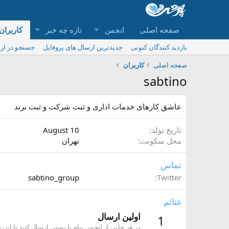
صفحه اصلی
انجمن
تازه چه خبر
کاربران
بازدید کنندگان کنونی
جدیدترین ارسال های پروفایل
جستجو در ارس
صفحه اصلی
کاربران
sabtino
عاشق کارهای خدمات اداری و ثبت شرکت و ثبت برند
تاریخ تولد
August 10
محل سکونت
تهران
تماس
sabtino_group
Twitter
غنائم
اولین ارسال
1
در هر جایی از انجمن پیام یا پستی ارسال کنید تا این 