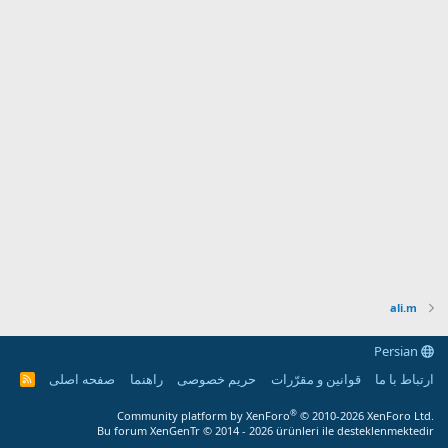
ali.m
Persian
ارتباط با ما
قوانین و مقرّرات
حریم خصوصی
راهنما
صفحه اصلی
R
S
S
®
Community platform by XenForo
© 2010-2026 XenForo Ltd.
Bu forum XenGenTr © 2014 - 2026 ürünleri ile desteklenmektedir