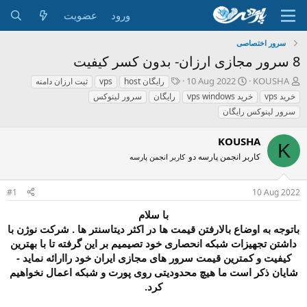
ورود
عضویت
سرور اختصاصی
8 سرور مجازی ارزان- بدون کسر کیفیت
ش
ت
ب
10 Aug 2022
KOUSHA
host رایگان
vps
ثبت ارزان دامنه
ر
ا
ر
خريد vps
خرید vps windows
رایگان
سرور لینوکس
و
ر
چ
سرور لینوکس رایگان
ع
ی
س
ک
خ
پ
KOUSHA
ن
ش
ه
K
ن
ر
ا
کاربر انجمن پارسه دو
کاربر انجمن پارسه
د
و
ه
ع
م
#1
10 Aug 2022
و
با سلام
ض
باتوجه به اوضاع بالارفتن قیمت ها در اکثر دیتاسنتر ها . شرکت نوژن با
و
ع
داشتن تجهیزات شبکه انحصاری خود تصیمیم بر این گرفته تا با بهترین
کیفیت و کمترین قیمت سرور های مجازی ایران خود راارائه نماید -
شایان ذکر است ما هیچ محدودیتی روی پورت و شبکه اعمال نخواهیم
کرد.