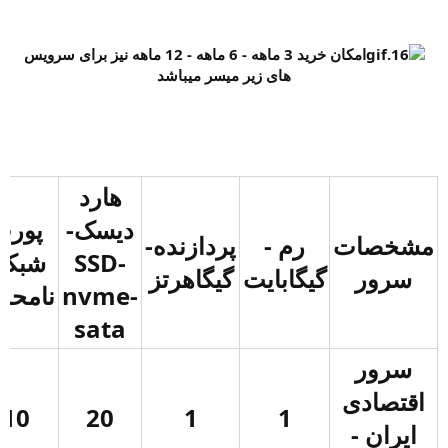
امکان خرید 3 ماهه - 6 ماهه - 12 ماهه نیز برای سرویس
های زیر میسر میباشد
هارد
دیسک-
پورت
مشخصات
رم -
پردازنده-
SSD-
شبکه
سرور
گیگابایت
گیگاهرتز
nvme-
نامحد
sata
سرور
اقتصادی
10
20
1
1
ایران -