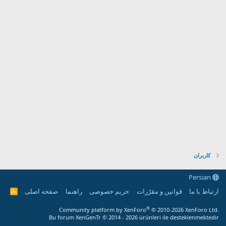
کاربران
Persian
ارتباط با ما
قوانین و مقرّرات
حریم خصوصی
راهنما
صفحه اصلی
R
S
S
®
Community platform by XenForo
© 2010-2026 XenForo Ltd.
Bu forum XenGenTr © 2014 - 2026 ürünleri ile desteklenmektedir