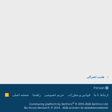
هاست اشتراکی
Persian
ارتباط با ما
قوانین و مقرّرات
حریم خصوصی
راهنما
صفحه اصلی
R
S
S
®
Community platform by XenForo
© 2010-2026 XenForo Ltd.
Bu forum XenGenTr © 2014 - 2026 ürünleri ile desteklenmektedir