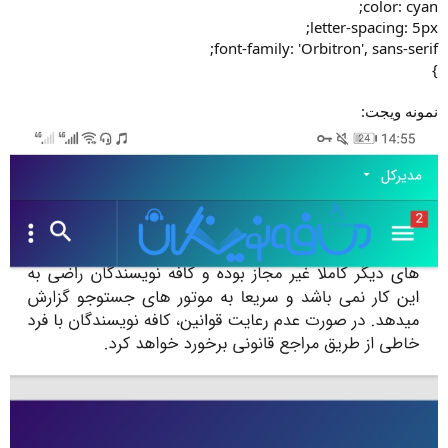
color: cyan;
letter-spacing: 5px;
font-family: 'Orbitron', sans-serif;
}
نمونه ویجت: