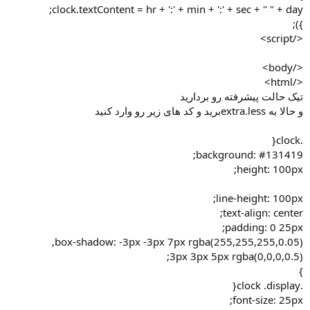
clock.textContent = hr + ':' + min + ':' + sec + " " + day;
});
</script>
</body>
</html>
تیک حالت پیشرفته رو بردارید
و حالا به extra.lessبرید و کد های زیر رو وارد کنید
.clock{
background: #131419;
height: 100px;
line-height: 100px;
text-align: center;
padding: 0 25px;
box-shadow: -3px -3px 7px rgba(255,255,255,0.05),
3px 3px 5px rgba(0,0,0,0.5);
}
.clock .display{
font-size: 25px;