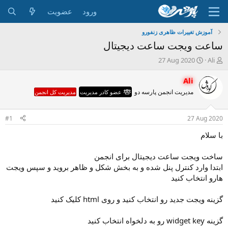
ورود
عضویت
آموزش تغییرات ظاهری زنفورو
ساعت ویجت ساعت دیجیتال
ش
ت
27 Aug 2020
Ali
ر
ا
و
ر
Ali
ع
ی
مدیریت انجمن پارسه دو
عضو کادر مدیریت
مدیریت کل انجمن
ک
خ
ن
ش
ن
ر
#1
27 Aug 2020
د
و
ه
ع
با سلام
م
و
ساخت ویجت ساعت دیجیتال برای انجمن
ض
ابتدا وارد کنترل پنل شده و به بخش شکل و ظاهر بروید و سپس ویجت
و
هارو انتخاب کنید
ع
گزینه ویجت جدید رو انتخاب کنید و روی html کلیک کنید
گزینه widget key رو به دلخواه انتخاب کنید