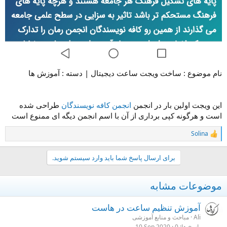
نام موضوع : ساخت ویجت ساعت دیجیتال | دسته : آموزش ها
این ویجت اولین بار در انجمن
انجمن کافه نویسندگان
طراحی شده
است و هرگونه کپی برداری از آن با اسم انجمن دیگه ای ممنوع است
Solina
R
e
a
برای ارسال پاسخ شما باید وارد سیستم شوید.
c
t
i
موضوعات مشابه
o
n
s
آموزش تنظیم ساعت در هاست
:
Ali
مباحث و منابع آموزشی
پاسخ ها
0
10 Sep 2020