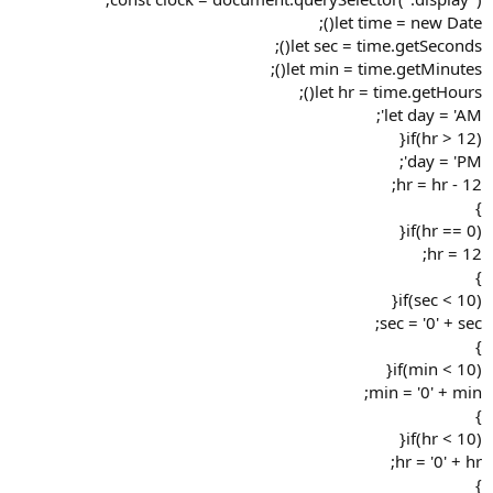
let time = new Date();
let sec = time.getSeconds();
let min = time.getMinutes();
let hr = time.getHours();
let day = 'AM';
if(hr > 12){
day = 'PM';
hr = hr - 12;
}
if(hr == 0){
hr = 12;
}
if(sec < 10){
sec = '0' + sec;
}
if(min < 10){
min = '0' + min;
}
if(hr < 10){
hr = '0' + hr;
}